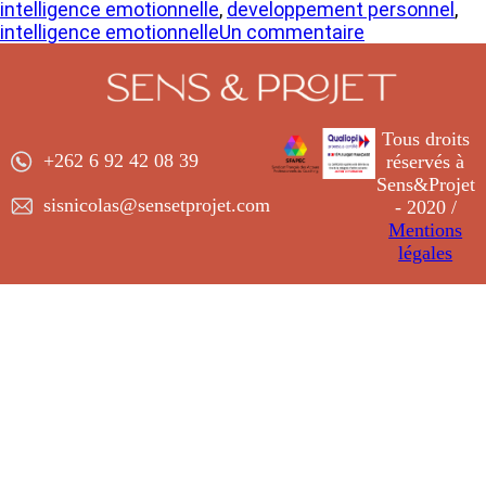
intelligence emotionnelle
,
developpement personnel
,
intelligence emotionnelle
Un commentaire
Tous droits
+262 6 92 42 08 39
réservés à
Sens&Projet
sisnicolas@sensetprojet.com
- 2020 /
Mentions
légales