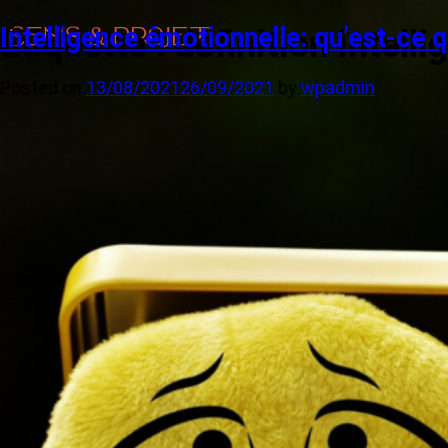
Intelligence émotionnelle: qu’est-ce q
Étiquette :
definition intell
Posted on
13/08/2021
26/09/2021
by
wpadmin