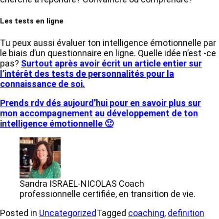
Les tests en ligne
Tu peux aussi évaluer ton intelligence émotionnelle par
le biais d’un questionnaire en ligne. Quelle idée n’est -ce
pas?
Surtout après avoir écrit un article entier sur
l’intérêt des tests de personnalités pour la
connaissance de soi.
Prends rdv dés aujourd’hui pour en savoir plus sur
mon accompagnement au développement de ton
intelligence émotionnelle 🙂
Sandra ISRAEL-NICOLAS Coach
professionnelle certifiée, en transition de vie.
Posted in
Uncategorized
Tagged
coaching
,
definition