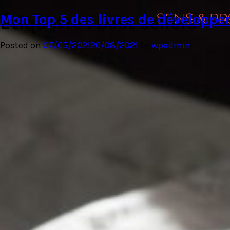
Mon Top 5 des livres de développ
Étiquette :
best sellers
Posted on
07/05/2021
20/08/2021
by
wpadmin