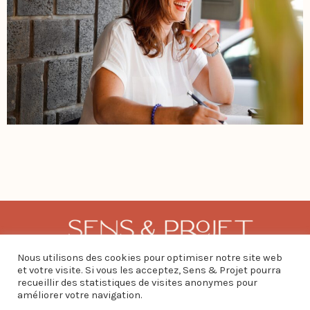
Tous droits
Nous utilisons des cookies pour optimiser notre site web
+262 6 92 42 08 39
réservés à
et votre visite. Si vous les acceptez, Sens & Projet pourra
Sens&Projet
recueillir des statistiques de visites anonymes pour
sisnicolas@sensetprojet.com
- 2020 /
améliorer votre navigation.
Mentions